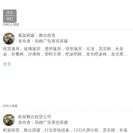
关注
我们
55963人浏览
展架搭建，舞台租赁
发布者：风峰广告展览搭建
租赁篷房，玻璃篷房，透明篷房，球形篷房，尖顶，贵宾椅，长条
桌，折叠椅，沙滩椅，塑料方凳，吧桌吧椅，发光吧桌椅，发光凳，
发光球，各式沙发，铁马护栏，防爆栏 , 隔离带，礼宾柱，铝合金舞
全文
台，方管桁架，舞台，车展地台，帐篷，道旗，空调，锥桶，丽屏等
等. 一手货源，做活动用物料就找风峰广告，实力强，产品全，服务
好，十年品质，物料供应标杆！欢迎新老客户咨询。☎：
155****3732范女士
4230人浏览
桁架舞台租赁公司
发布者：风峰广告展览搭建
桁架租赁，舞台搭建，灯光音响设备，LED大屏出租，贵宾椅，长条