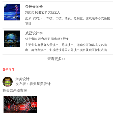
布会、试驾会、餐饮会务、及生日派队、同学会、发布会、房
杂技候团长
展、看房、产品定货会、品牌发布酒会
舞蹈类 民俗艺术 其他艺人
柔术（软功）、车技、口技、顶碗、走钢丝、变戏法等各式杂技
节目
威亚设计李
灯光音响 舞台舞美 演出相关设备
主要业务有承办实景演出、秀场演出、运动会开闭幕式文艺演
出、舞台剧演出、影视特技等国内外演出项目及威亚特技表演设
计与制作，威亚机械设备设计与制作。
查看更多>>
案例图库
舞美设计
发布者：春天舞美设计
舞美效果图案例