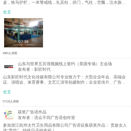
桌，铁马护栏，一米警戒线，礼宾柱，拱门，气柱，空飘，注水旗，
制作：写真，条幅，喷绘，地贴，背胶，等物料，
全文
4983人浏览
山东与世界五百强视频线上签约（美国专场）主会场
发布者：影匠时代
山东影匠时代文化传媒有限公司专业致力于：大型企业年会、高端会
议、演唱会、体育赛事、文艺汇演等拍摄制作；企业宣传片、广告
片、微电影、高端动画、电视栏目摄制、网络直播；后期剪辑、影视
全文
特包、器材租赁等。 由于疫情原因，线下聚集不方便，针对实际情况
开始把原来的线下全部改到线上 年终公司开展福利优惠大酬宾，现
57126人浏览
在开始预定企业年会，双机位以上摄像加导播八折优惠，价格打折品
质不打折，影匠时代做的是服务！！
获奖广告语作品
发布者：语众不同广告语创作室
参加浙江杭州太竹卫生用品有限公司广告语征集获奖作品： 贵族女人
选“贵竹”，特殊日子特幸福！