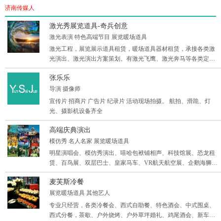
济南传媒人
激光秀展览道具-奇兵创意
激光表演 特色高端节目 展览暖场道具
激光工程，展览展示道具租赁，暖场道具器材租赁，承接各类激
光演出、激光演出方案策划。有激光飞鹰、激光奔马等各类定制
激光秀，有水幕激光、山体激光、楼体激光
张乐乐
导演 摄像师
宣传片 招商片 广告片 纪录片 活动现场拍摄。 航拍、滑跪、灯
光、摄影机设备齐全
高端庆典演出
模仿秀 名人名家 展览暖场道具
明星演唱会、模仿秀演出、嘻哈包袱铺相声、科技馆展、恐龙租
赁、百鸟展、双层巴士、皇家马车、VR航天航空展、企鹅海狮
展、财经风水专家、中外交响乐、各类音乐剧，各类演出资源～
麦芙斯冷餐
展览暖场道具 其他艺人
专业只经营，各类冷餐会、西式自助餐、特色酒会、中式围桌、
西式分餐，茶歇、户外烧烤、户外草坪婚礼、鸡尾酒会、新车发