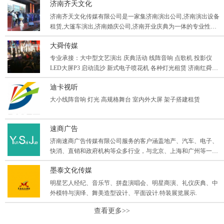
济南齐天文化
特经纪、明星经纪等各种业务。从策划到执行一站式服务,全方位
满足客户的需求,为客户提供优质的产品和完善的服务。
济南齐天文化传媒有限公司是一家集济南演出公司,济南演出设备
租赁,大篷车演出,济南婚庆公司,济南开业庆典为一体的专业性演
艺公司，富有创意策划、严谨的执行、完善的服务理念，让客户
大舜传媒
对公司更加的满意和信赖。
专业承接：大中型文艺演出 庆典活动 线阵音响 点歌机 投影仪
LED大屏P3 启动流沙 新式电子喷花机 各种灯光租赁 济南红舜庆
典传媒有限公司 期待与您合作 窦经理
迪卡视听
大小线阵音响 灯光 高规格舞台 室内外大屏 架子搭建租赁
速商广告
济南速商广告传媒有限公司服务的客户涵盖地产、汽车、电子、
快消、直销和政府机构等众多行业，与北京、上海和广州等一线
城市地区的数十家公关公司建立有战略合作关系。公司深耕华北
墨泰文化传媒
区域，覆盖山东17地市，辐射河北、江苏、山西等周边省份,专注
各类会议会展及上演路演等各类活动的策划执行;整合地区优质行
明星艺人经纪、音乐节、拼盘演唱会、明星商演、礼仪庆典、中
业资源,以卓越高效的执行力和严谨的管理理念为客户提供专业服
外模特与演绎、舞美造型设计、平面设计.特装展览展示.
务。
查看更多>>