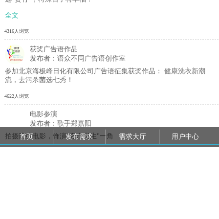
全文
4316人浏览
获奖广告语作品
发布者：语众不同广告语创作室
参加北京海极峰日化有限公司广告语征集获奖作品： 健康洗衣新潮
流，去污杀菌选七秀！
4622人浏览
电影参演
发布者：歌手郑嘉阳
拍摄院线电影，饰演"夺命书生"一角
首页
发布需求
需求大厅
用户中心
4353人浏览